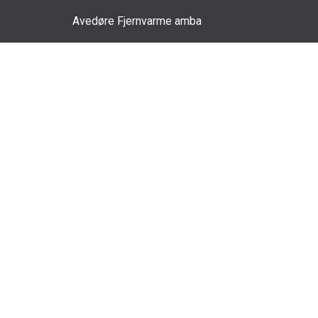
Gå
Gå
til
til
Avedøre Fjernvarme amba
hovedindhold
sidenavigation